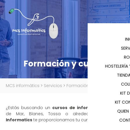
IN
SERV
RO
Formación y cursos
HOSTELERÍA
TIENDA
COL
MCS informàtics
>
Servicios
>
Formación y cursos
KIT 
KIT CO
¿Estás buscando un
cursos de informática
en Lloret
QUIEN
de Mar, Blanes, Tossa o alrededores? En
MCS
Informatics
te proporcionamos tu curso a medida.
CON