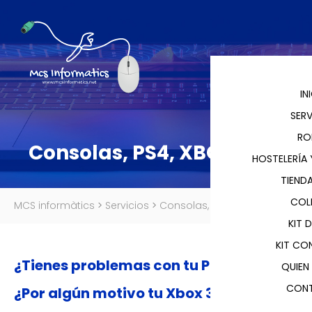
IN
SERV
RO
Consolas, PS4, XBOX, etc.
HOSTELERÍA
TIENDA
COL
MCS informàtics
>
Servicios
>
Consolas, PS4, XBOX, etc.
KIT 
KIT CO
¿Tienes problemas con tu PS3 o PS4?
QUIEN
CON
¿Por algún motivo tu Xbox 360 no