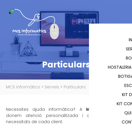
I
SE
RO
Particulars
HOSTALERIA
BOTIGA
ESC
MCS informàtics
>
Serveis
>
Particulars
KIT 
KIT CO
Necessites ajuda informàtica? A
MCS Informàtics
QUI
donem atenció personalitzada i adaptada a les
necessitats de cada client.
CON