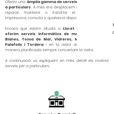
Oferim una
àmplia gamma de serveis informàtics per
a particulars
. A més ens desplacem al teu domicili per
reparar, mantenir o instal·lar el teu ordinador,
impressora, consola o qualsevol dispositiu electrònic.
Encara que estem situats a
Lloret de Mar
,
també
oferim serveis informàtics de manera urgent a
Blanes, Tossa de Mar, Vidreres, Malgrat de Mar,
Palafolls i Tordera
i en la resta de poblacions de
manera planificada sempre concertant la visita.
A continuació us expliquem en més detall els nostres
serveis per a particulars: