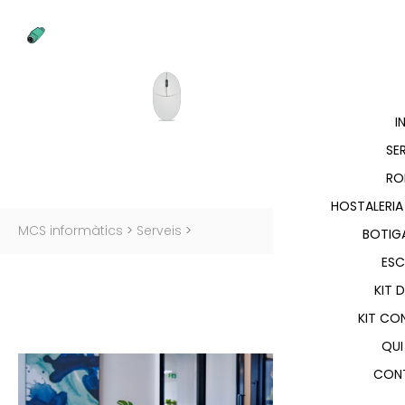
I
SE
RO
HOSTALERIA
MCS informàtics
>
Serveis
>
BOTIGA
ESC
KIT 
KIT CO
QUI
CON